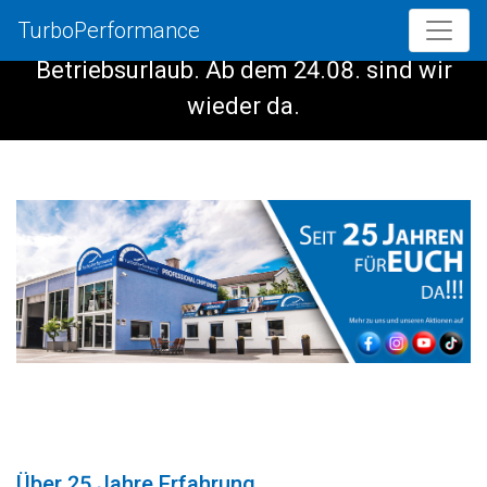
TurboPerformance
Vom 08.08. - 23.08. haben wir
Betriebsurlaub. Ab dem 24.08. sind wir
wieder da.
Über 25 Jahre Erfahrung