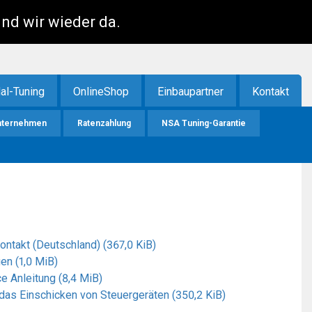
ind wir wieder da.
al-Tuning
OnlineShop
Einbaupartner
Kontakt
nternehmen
Ratenzahlung
NSA Tuning-Garantie
kontakt (Deutschland)
(367,0 KiB)
gen
(1,0 MiB)
ce Anleitung
(8,4 MiB)
 das Einschicken von Steuergeräten
(350,2 KiB)