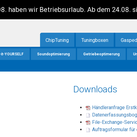
8. haben wir Betriebsurlaub. Ab dem 24.08. s
ChipTuning
Tuningboxen
Gasped
-it-YOURSELF
Soundoptimierung
Getriebeoptimerung
U
Downloads
Händleranfrage Erst
Datenerfassungsbo
File-Exchange-Servi
Auftragsformular für