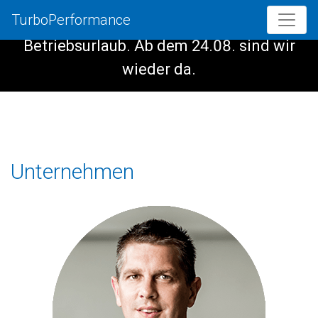
TurboPerformance
Vom 08.08. - 23.08. haben wir
Betriebsurlaub. Ab dem 24.08. sind wir
wieder da.
Unternehmen