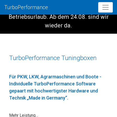
TurboPerformance
Vom 08.08. - 23.08. haben wir
Betriebsurlaub. Ab dem 24.08. sind wir
wieder da.
TurboPerformance Tuningboxen
Für PKW, LKW, Agrarmaschinen und Boote -
Individuelle TurboPerformance Software
gepaart mit hochwertigster Hardware und
Technik „Made in Germany“.
Mehr Leistung…