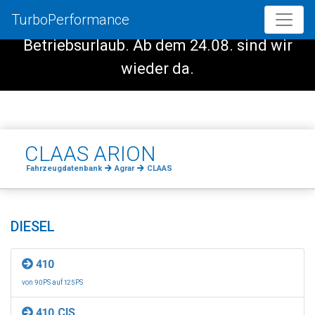
TurboPerformance
Vom 08.08. - 23.08. haben wir
Betriebsurlaub. Ab dem 24.08. sind wir
wieder da.
CLAAS ARION
Fahrzeugdatenbank
Agrar
CLAAS
DIESEL
410
von 90PS auf 125PS
410 CIS