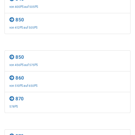
von 400PS auf 505PS
850
von 412PS auf 505PS
850
von 456PS auf 575PS
860
von 510PS auf 650PS
870
578PS