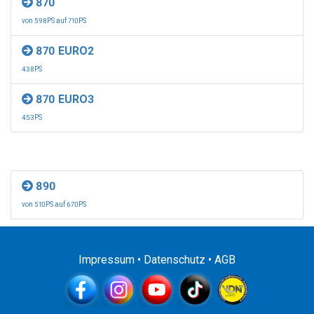
870
von 598PS auf 710PS
870 EURO2
438PS
870 EURO3
453PS
890
von 510PS auf 670PS
Impressum
•
Datenschutz
•
AGB