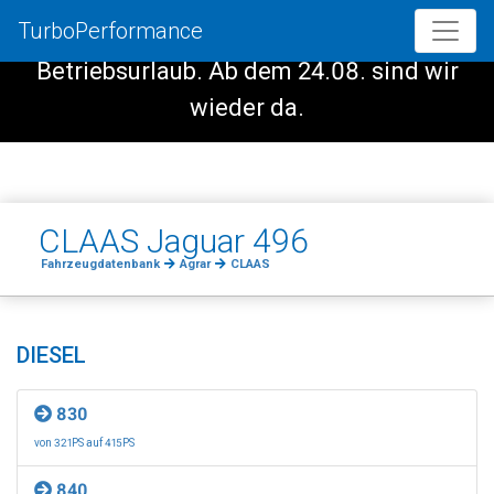
TurboPerformance
Vom 08.08. - 23.08. haben wir
Betriebsurlaub. Ab dem 24.08. sind wir
wieder da.
CLAAS Jaguar 496
Fahrzeugdatenbank
Agrar
CLAAS
DIESEL
830
von 321PS auf 415PS
840