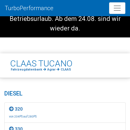
TurboPerformance
Vom 08.08. - 23.08. haben wir
Betriebsurlaub. Ab dem 24.08. sind wir
wieder da.
CLAAS TUCANO
Fahrzeugdatenbank
Agrar
CLAAS
DIESEL
320
von 204PS auf 280PS
330