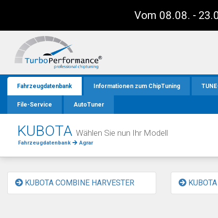
Vom 08.08. - 23.0
Fahrzeugdatenbank
Informationen zum ChipTuning
TUNE
File-Service
AutoTuner
KUBOTA
Wählen Sie nun Ihr Modell
Fahrzeugdatenbank
Agrar
KUBOTA COMBINE HARVESTER
KUBOTA 