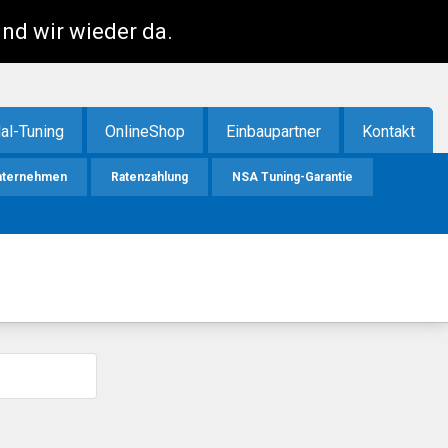
ind wir wieder da.
al-Tuning
OnlineShop
Einbaupartner
Kontakt
nternehmen
Ratenzahlung
NSA Tuning-Garantie