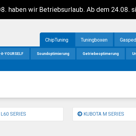
8. haben wir Betriebsurlaub. Ab dem 24.08. s
ChipTuning
Tuningboxen
Gasped
-it-YOURSELF
Soundoptimierung
Getriebeoptimerung
U
L60 SERIES
KUBOTA M SERIES