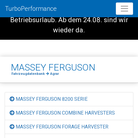
TurboPerformance
Vom 08.08. - 23.08. haben wir
Betriebsurlaub. Ab dem 24.08. sind wir
wieder da.
MASSEY FERGUSON
Fahrzeugdatenbank
Agrar
MASSEY FERGUSON 8200 SERIE
MASSEY FERGUSON COMBINE HARVESTERS
MASSEY FERGUSON FORAGE HARVESTER