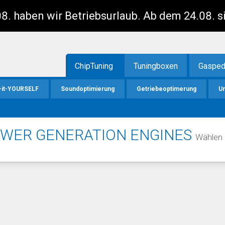
8. haben wir Betriebsurlaub. Ab dem 24.08. s
ChipTuning
Tuningboxen
Gasped
-it-YOURSELF
Soundoptimierung
Getriebeoptimerung
U
OWER GENERATION ENGINES
Wählen 