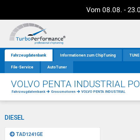
Vom 08.08. - 23.0
Fahrzeugdatenbank
Informationen zum ChipTuning
TUNE
File-Service
AutoTuner
VOLVO PENTA INDUSTRIAL P
Fahrzeugdatenbank
Grossmotoren
VOLVO PENTA INDUSTRIAL
DIESEL
TAD1241GE