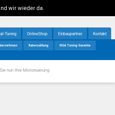
ind wir wieder da.
al-Tuning
OnlineShop
Einbaupartner
Kontakt
nternehmen
Ratenzahlung
NSA Tuning-Garantie
Sie nun Ihre Motorisierung