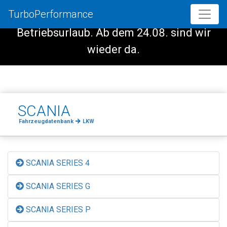
TurboPerformance
Vom 08.08. - 23.08. haben wir
Betriebsurlaub. Ab dem 24.08. sind wir
wieder da.
SCANIA
Fahrzeugdatenbank
LKW
SCANIA SERIES 4
SCANIA SERIES G
SCANIA SERIES P