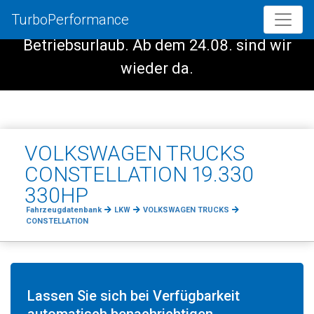
TurboPerformance
Vom 08.08. - 23.08. haben wir
Betriebsurlaub. Ab dem 24.08. sind wir
wieder da.
VOLKSWAGEN TRUCKS
CONSTELLATION 19.330
330HP
Fahrzeugdatenbank
LKW
VOLKSWAGEN TRUCKS
CONSTELLATION
Lassen Sie sich bei Verfügbarkeit