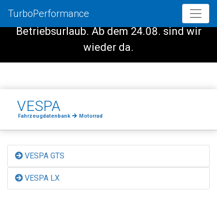
TurboPerformance
Vom 08.08. - 23.08. haben wir
Betriebsurlaub. Ab dem 24.08. sind wir
wieder da.
VESPA
Fahrzeugdatenbank
Motorrad
VESPA GTS
VESPA LX