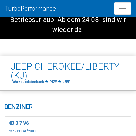
TurboPerformance
Vom 08.08. - 23.08. haben wir
Betriebsurlaub. Ab dem 24.08. sind wir
wieder da.
JEEP CHEROKEE/LIBERTY
(KJ)
Fahrzeugdatenbank
PKW
JEEP
BENZINER
3.7 V6
von 211PS auf 231PS