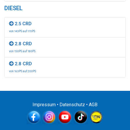
DIESEL
2.5 CRD
von 143PS auf 170PS
2.8 CRD
von 150PS auf 180PS
2.8 CRD
von 163PS auf 200PS
Impressum
•
Datenschutz
•
AGB