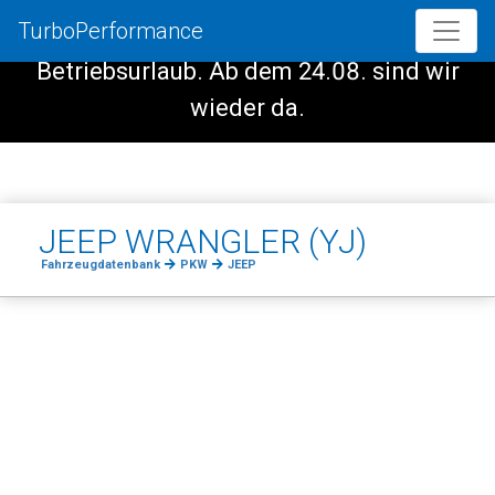
TurboPerformance
Vom 08.08. - 23.08. haben wir
Betriebsurlaub. Ab dem 24.08. sind wir
wieder da.
JEEP WRANGLER (YJ)
Fahrzeugdatenbank
PKW
JEEP