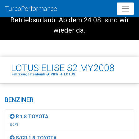
TurboPerformance
Vom 08.08. - 23.08. haben wir
Betriebsurlaub. Ab dem 24.08. sind wir
wieder da.
LOTUS ELISE S2 MY2008
Fahrzeugdatenbank
PKW
LOTUS
BENZINER
R 1.8 TOYOTA
192PS
S/CR 1.8 TOYOTA