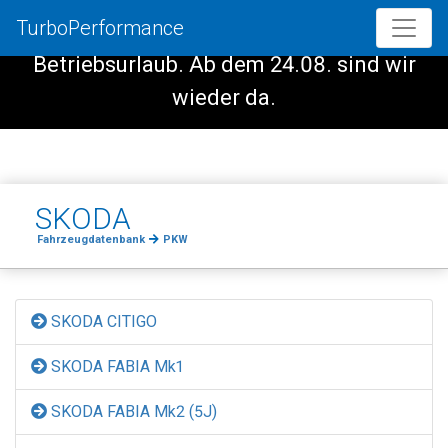
TurboPerformance
Vom 08.08. - 23.08. haben wir
Betriebsurlaub. Ab dem 24.08. sind wir
wieder da.
SKODA
Fahrzeugdatenbank
PKW
SKODA CITIGO
SKODA FABIA Mk1
SKODA FABIA Mk2 (5J)