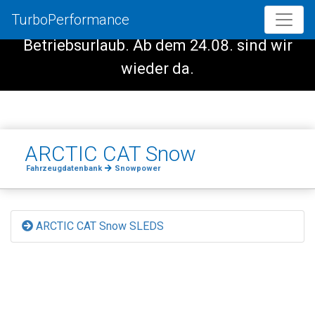
TurboPerformance
Vom 08.08. - 23.08. haben wir
Betriebsurlaub. Ab dem 24.08. sind wir
wieder da.
ARCTIC CAT Snow
Fahrzeugdatenbank
Snowpower
ARCTIC CAT Snow SLEDS