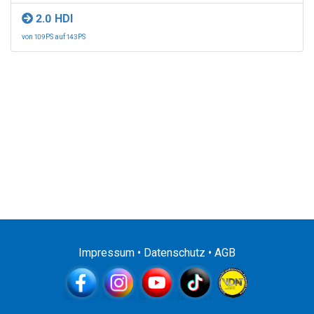
2.0 HDI
von 109PS auf 143PS
Impressum
•
Datenschutz
•
AGB