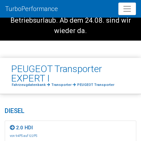
TurboPerformance
Vom 08.08. - 23.08. haben wir
Betriebsurlaub. Ab dem 24.08. sind wir
wieder da.
PEUGEOT Transporter
EXPERT I
Fahrzeugdatenbank
Transporter
PEUGEOT Transporter
DIESEL
2.0 HDI
von 94PS auf 122PS