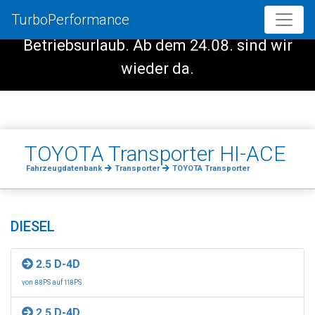
TurboPerformance
Vom 08.08. - 23.08. haben wir
Betriebsurlaub. Ab dem 24.08. sind wir
wieder da.
TOYOTA Transporter HI-ACE
Fahrzeugdatenbank
Transporter
TOYOTA Transporter
DIESEL
2.5 D-4D
von 88PS auf 118PS
2.5 D-4D