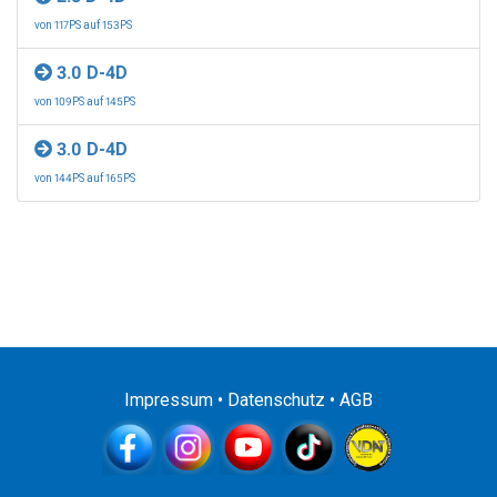
von 117PS auf 153PS
3.0 D-4D
von 109PS auf 145PS
3.0 D-4D
von 144PS auf 165PS
Impressum
•
Datenschutz
•
AGB