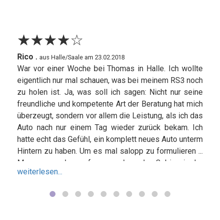
☆
★
☆
★
☆
★
☆
★
☆
★
Rico .
aus Halle/Saale am 23.02.2018
War vor einer Woche bei Thomas in Halle. Ich wollte
eigentlich nur mal schauen, was bei meinem RS3 noch
zu holen ist. Ja, was soll ich sagen: Nicht nur seine
freundliche und kompetente Art der Beratung hat mich
überzeugt, sondern vor allem die Leistung, als ich das
Auto nach nur einem Tag wieder zurück bekam. Ich
hatte echt das Gefühl, ein komplett neues Auto unterm
Hintern zu haben. Um es mal salopp zu formulieren ...
Man muss schon aufpassen, dass das Gebiss in der
weiterlesen...
Fresse bleibt. Also Thomas, weiter so! Ich werde
euch vorbehaltlos weiterempfehlen und komme mit
Sicherheit wieder zu euch.