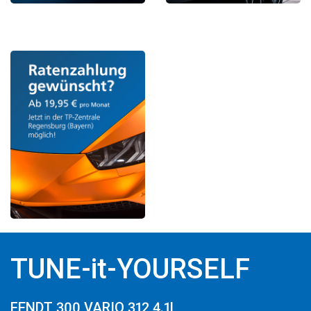
TUNE-it-YOURSELF
FENDT 300 VARIO 312 4.1L