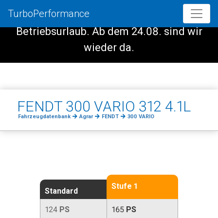
TurboPerformance
Vom 08.08. - 23.08. haben wir
Betriebsurlaub. Ab dem 24.08. sind wir
wieder da.
FENDT 300 VARIO 312 4.1L
Fahrzeugdatenbank
Agrar
FENDT
300 VARIO
Stufe 1
Standard
124
PS
165
PS