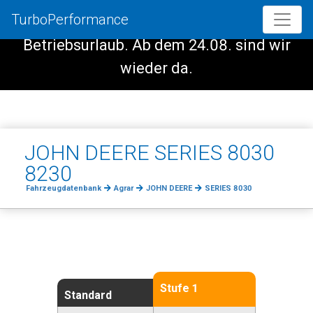
TurboPerformance
Vom 08.08. - 23.08. haben wir
Betriebsurlaub. Ab dem 24.08. sind wir
wieder da.
JOHN DEERE SERIES 8030
8230
Fahrzeugdatenbank
Agrar
JOHN DEERE
SERIES 8030
Stufe 1
Standard