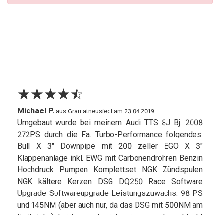
☆
★
☆
★
☆
★
☆
★
☆
★
Michael P.
aus Gramatneusiedl am 23.04.2019
Umgebaut wurde bei meinem Audi TTS 8J Bj. 2008
272PS durch die Fa. Turbo-Performance folgendes:
Bull X 3" Downpipe mit 200 zeller EGO X 3"
Klappenanlage inkl. EWG mit Carbonendrohren Benzin
Hochdruck Pumpen Komplettset NGK Zündspulen
NGK kältere Kerzen DSG DQ250 Race Software
Upgrade Softwareupgrade Leistungszuwachs: 98 PS
und 145NM (aber auch nur, da das DSG mit 500NM am
limit ist :) Leider merke ich mir nur sehr schlecht