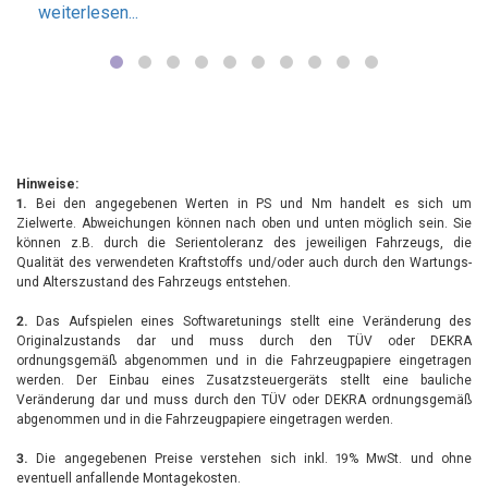
weiterlesen...
Namen. Dennoch möchte ich den Mechaniker der
meine arbeiten durchgeführt hat, in den hörten Tönen
loben. Selten einen so guten und genauen Mechaniker
erlebt!Aber auch Danny und das ganze Regensburg-
Team hat sich wirklich sehr um mich bemüht! Ich
würde JEDERZEIT wieder die Strecke aus Österreich
auf mich nehmen um meinen Wagen in guten Händen
Hinweise:
zu wissen!!! Bravo, weiter so.... Kann ich nur
1.
Bei den angegebenen Werten in PS und Nm handelt es sich um
Zielwerte. Abweichungen können nach oben und unten möglich sein. Sie
wärmstens empfehlen.....grüsse aus Österreich!
können z.B. durch die Serientoleranz des jeweiligen Fahrzeugs, die
Qualität des verwendeten Kraftstoffs und/oder auch durch den Wartungs-
und Alterszustand des Fahrzeugs entstehen.
2.
Das Aufspielen eines Softwaretunings stellt eine Veränderung des
Originalzustands dar und muss durch den TÜV oder DEKRA
ordnungsgemäß abgenommen und in die Fahrzeugpapiere eingetragen
werden. Der Einbau eines Zusatzsteuergeräts stellt eine bauliche
Veränderung dar und muss durch den TÜV oder DEKRA ordnungsgemäß
abgenommen und in die Fahrzeugpapiere eingetragen werden.
3.
Die angegebenen Preise verstehen sich inkl. 19% MwSt. und ohne
eventuell anfallende Montagekosten.