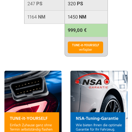
247
PS
320
PS
1164
NM
1450
NM
999,00 €
TUNE-it-YOURSELF
verfügbar