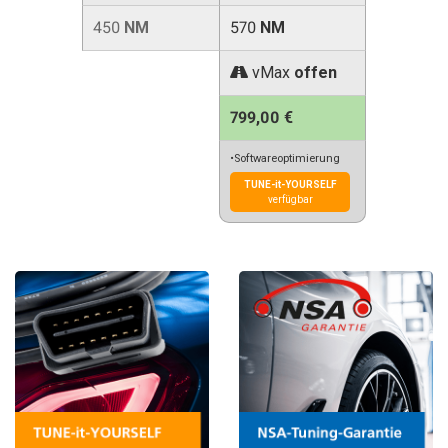
450
NM
570
NM
vMax
offen
799,00 €
•Softwareoptimierung
TUNE-it-YOURSELF
verfügbar