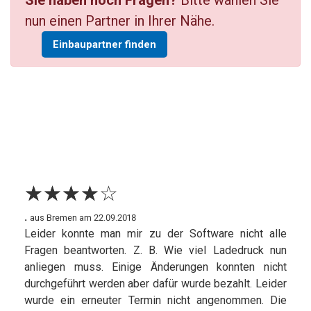
Sie haben noch Fragen?
Bitte wählen Sie
nun einen Partner in Ihrer Nähe.
Einbaupartner finden
☆
★
☆
★
☆
★
☆
★
☆
★
.
aus Bremen am 22.09.2018
Leider konnte man mir zu der Software nicht alle
Fragen beantworten. Z. B. Wie viel Ladedruck nun
anliegen muss. Einige Änderungen konnten nicht
durchgeführt werden aber dafür wurde bezahlt. Leider
wurde ein erneuter Termin nicht angenommen. Die