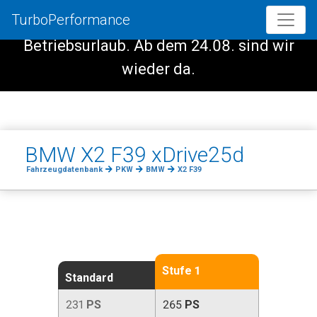
TurboPerformance
Vom 08.08. - 23.08. haben wir
Betriebsurlaub. Ab dem 24.08. sind wir
wieder da.
BMW X2 F39 xDrive25d
Fahrzeugdatenbank
PKW
BMW
X2 F39
Stufe 1
Standard
231
PS
265
PS