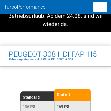
TurboPerformance
Vom 08.08. - 23.08. haben wir
Betriebsurlaub. Ab dem 24.08. sind wir
wieder da.
PEUGEOT 308 HDI FAP 115
Fahrzeugdatenbank
PKW
PEUGEOT
308
Stufe 1
Standard
136
PS
169
PS