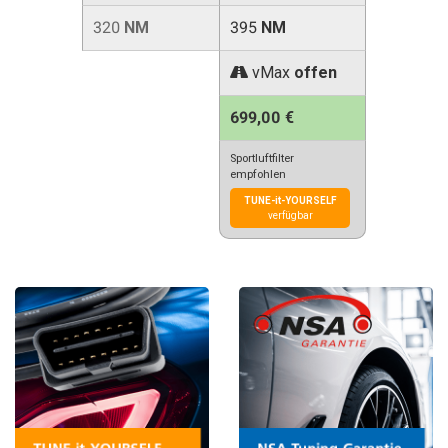
320
NM
395
NM
vMax
offen
699,00 €
Sportluftfilter
empfohlen
TUNE-it-YOURSELF
verfügbar