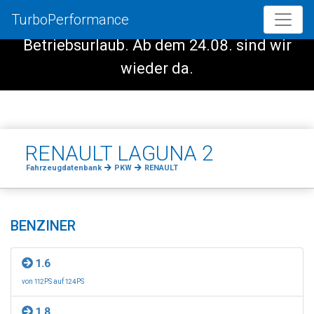
TurboPerformance
Vom 08.08. - 23.08. haben wir
Betriebsurlaub. Ab dem 24.08. sind wir
wieder da.
RENAULT LAGUNA 2
Fahrzeugdatenbank
PKW
RENAULT
BENZINER
1.6
von 112PS auf 124PS
1.8