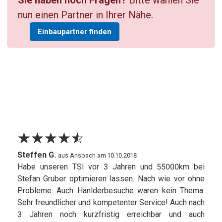
Sie haben noch Fragen?
Bitte wählen Sie
nun einen Partner in Ihrer Nähe.
Einbaupartner finden
☆
★
☆
★
☆
★
☆
★
☆
★
Steffen G.
aus Ansbach am 10.10.2018
Habe unseren TSI vor 3 Jahren und 55000km bei
Stefan Gruber optimieren lassen. Nach wie vor ohne
Probleme. Auch Hänlderbesuche waren kein Thema.
Sehr freundlicher und kompetenter Service! Auch nach
3 Jahren noch kurzfristig erreichbar und auch