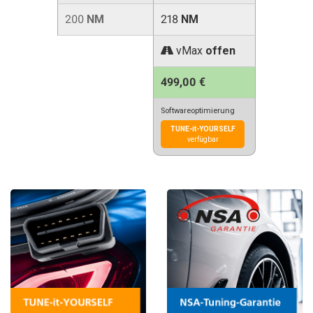
200
NM
218
NM
vMax
offen
499,00 €
Softwareoptimierung
TUNE-it-YOURSELF
verfügbar