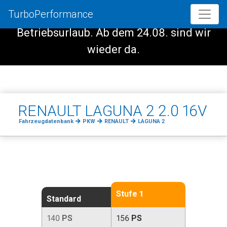
TurboPerformance
Vom 08.08. - 23.08. haben wir
Betriebsurlaub. Ab dem 24.08. sind wir
wieder da.
RENAULT LAGUNA 2 2.0 16V
Fahrzeugdatenbank
PKW
RENAULT
LAGUNA 2
Stufe 1
Standard
140
PS
156
PS