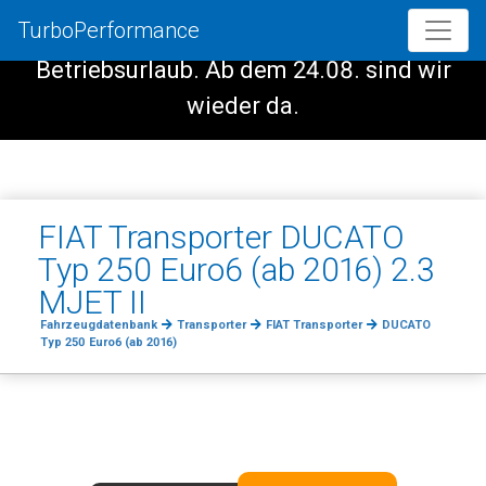
TurboPerformance
Vom 08.08. - 23.08. haben wir
Betriebsurlaub. Ab dem 24.08. sind wir
wieder da.
FIAT Transporter DUCATO
Typ 250 Euro6 (ab 2016) 2.3
MJET II
Fahrzeugdatenbank
Transporter
FIAT Transporter
DUCATO
Typ 250 Euro6 (ab 2016)