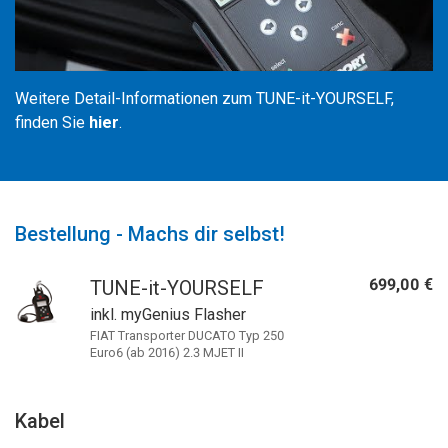
Weitere Detail-Informationen zum TUNE-it-YOURSELF,
finden Sie
hier
.
Bestellung - Machs dir selbst!
699,00 €
TUNE-it-YOURSELF
inkl. myGenius Flasher
FIAT Transporter DUCATO Typ 250
Euro6 (ab 2016) 2.3 MJET II
Kabel