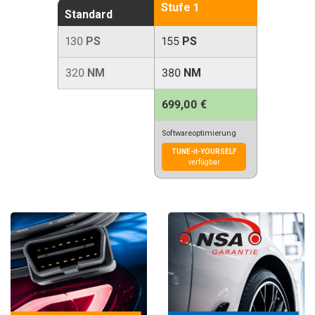
Stufe 1
Standard
130
PS
155
PS
320
NM
380
NM
699,00 €
Softwareoptimierung
TUNE-it-YOURSELF
verfügbar