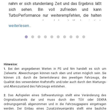
nahm er sich stundenlang Zeit und das Ergebnis läßt
sich sehen. Bin voll zufrieden und kann
TurboPerformance nur weiterempfehlen, die halten
was sie versprechen. Jederzeit Kundenorientiert,
weiterlesen...
stehts freundlich und es wird gearbeitet bis eine
Lösung gefunden ist. Werde auf jeden Fall nach
Hardwareumbauten für Stage 2 wieder kommen.
Danke nochmal für die Arbeit und das mega geile
Fahrgefühl. Daumen hoch Leute weiter so
????????????????
Hinweise:
1.
Bei den angegebenen Werten in PS und Nm handelt es sich um
Zielwerte. Abweichungen können nach oben und unten möglich sein. Sie
können z.B. durch die Serientoleranz des jeweiligen Fahrzeugs, die
Qualität des verwendeten Kraftstoffs und/oder auch durch den Wartungs-
und Alterszustand des Fahrzeugs entstehen.
2.
Das Aufspielen eines Softwaretunings stellt eine Veränderung des
Originalzustands dar und muss durch den TÜV oder DEKRA
ordnungsgemäß abgenommen und in die Fahrzeugpapiere eingetragen
werden. Der Einbau eines Zusatzsteuergeräts stellt eine bauliche