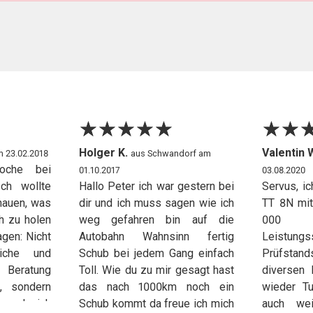
☆
★
☆
★
☆
★
☆
★
☆
★
☆
★
☆
★
Holger K.
Valentin 
m 23.02.2018
aus Schwandorf am
oche bei
01.10.2017
03.08.2020
ch wollte
Hallo Peter ich war gestern bei
Servus, i
chauen, was
dir und ich muss sagen wie ich
TT 8N mit
h zu holen
weg gefahren bin auf die
000
sagen: Nicht
Autobahn Wahnsinn fertig
Leistun
liche und
Schub bei jedem Gang einfach
Prüfstand
 Beratung
Toll. Wie du zu mir gesagt hast
diversen 
, sondern
das nach 1000km noch ein
wieder Tu
ng, als ich
Schub kommt da freue ich mich
auch wei