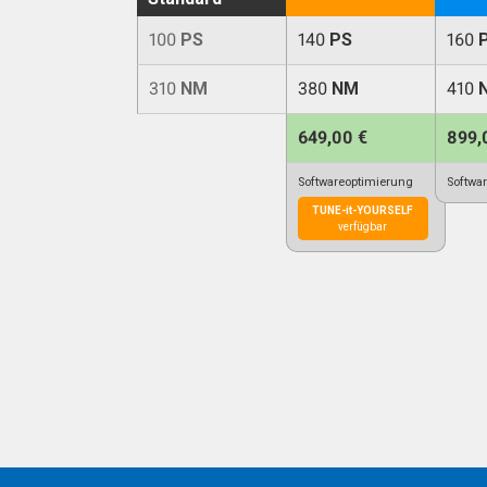
100
PS
140
PS
160
310
NM
380
NM
410
649,00 €
899,
Softwareoptimierung
Softwa
TUNE-it-YOURSELF
verfügbar