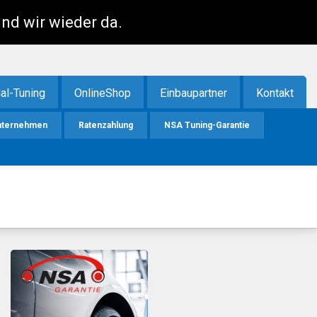
ind wir wieder da.
al-Tuning
OnlineShop
Einbaupartner
Kontakt
nternehmen
Ratenzahlung
NSA Tuning-Garantie