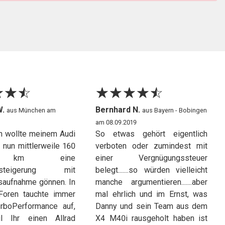
☆
★
☆
★
☆
★
☆
★
☆
★
☆
★
☆
★
☆
★
W.
Bernhard N.
aus München am
aus Bayern - Bobingen
am 08.09.2019
ch wollte meinem Audi
So etwas gehört eigentlich
 nun mittlerweile 160
verboten oder zumindest mit
 km eine
einer Vergnügungssteuer
gssteigerung mit
belegt.......so würden vielleicht
saufnahme gönnen. In
manche argumentieren.......aber
Foren tauchte immer
mal ehrlich und im Ernst, was
rboPerformance auf,
Danny und sein Team aus dem
l Ihr einen Allrad
X4 M40i rausgeholt haben ist