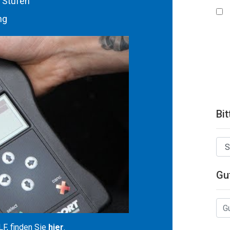
 Stufen
ng
Bit
Gu
F, finden Sie
hier
.