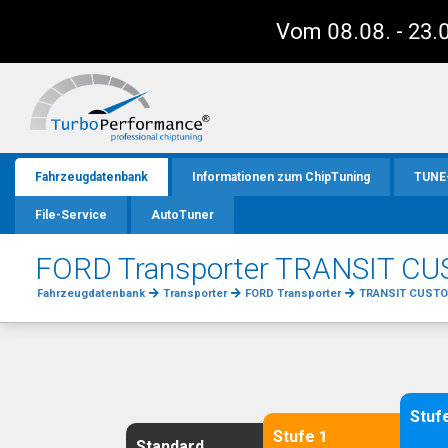
Vom 08.08. - 23.0
Fahrzeugdatenbank
Informationen zum ChipTuning
TUNE
File-Service
AutoTuner
FORD Transporter TRANSIT CU
Fahrzeugdatenbank
Transporter
FORD Transporter
TRANSIT CUST
Stuf
Stufe 1
Standard