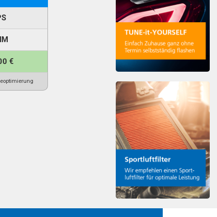
PS
NM
00 €
reoptimierung