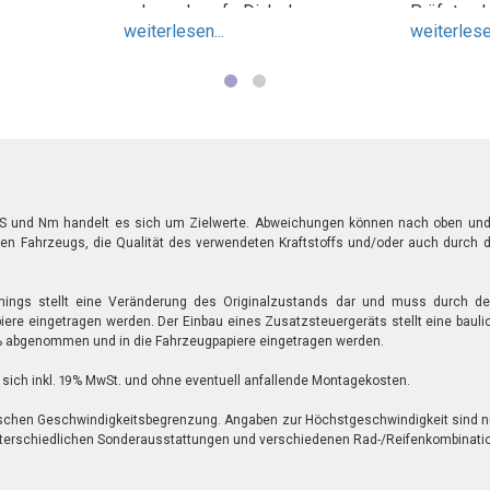
einem Tag
schon darauf. Dich kann man
Prüfstand
weiterlesen...
weiterlesen
 Ich hatte
immer weiter empfehlen.
selbst w
n komplett
voraus au
Hintern zu
sich geloh
salopp zu
Schwieri
muss schon
Motorsteu
 Gebiss in
vom Vorb
bt. Also
geflashed
 Ich werde
Danny da
 und Nm handelt es sich um Zielwerte. Abweichungen können nach oben und u
igen Fahrzeugs, die Qualität des verwendeten Kraftstoffs und/oder auch durch
altlos
eine satt
und komme
von geme
 zu euch.
245 PS u
unings stellt eine Veränderung des Originalzustands dar und muss durch
ere eingetragen werden. Der Einbau eines Zusatzsteuergeräts stellt eine baul
374 Nm er
abgenommen und in die Fahrzeugpapiere eingetragen werden.
an der La
Auch habe
sich inkl. 19% MwSt. und ohne eventuell anfallende Montagekosten.
Tipps bek
ischen Geschwindigkeitsbegrenzung. Angaben zur Höchstgeschwindigkeit sind n
länger 
nterschiedlichen Sonderausstattungen und verschiedenen Rad-/Reifenkombinati
Tuningm
sind. Lieb