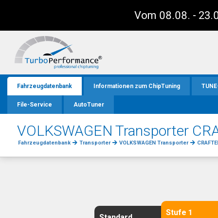
Vom 08.08. - 23.0
Fahrzeugdatenbank
Informationen zum ChipTuning
TUNE
File-Service
AutoTuner
VOLKSWAGEN Transporter CRA
Fahrzeugdatenbank
Transporter
VOLKSWAGEN Transporter
CRAFTE
Stufe 1
Standard