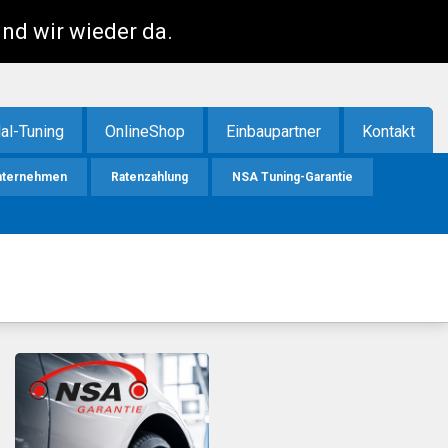
ind wir wieder da.
al-Tuning
OnlineShop
Einbaupartner
Kontakt
nternehmen
Ratenzahlung
NSA Tuning-Garantie