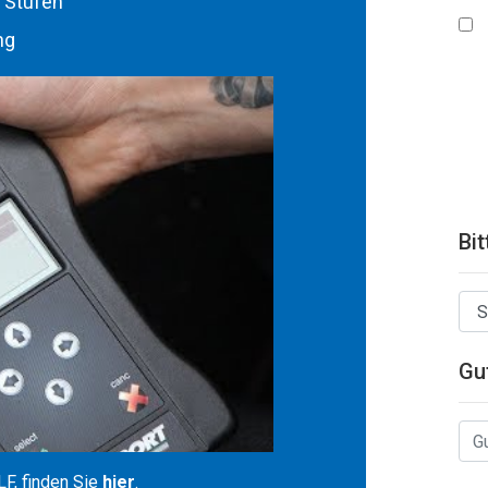
 Stufen
ng
Bit
Gu
F, finden Sie
hier
.