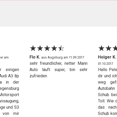
☆
★
☆
★
☆
★
☆
★
☆
★
☆
★
☆
★
Flo K.
Holger K
ler am
aus Augsburg am 11.09.2017
sehr freundlicher, netter Mann
01.10.2017
r einigen
Auto läuft super, bin sehr
Hallo Pete
Audi A3 8p
zufrieden
dir und i
a in der
weg gef
gensburg
Autobah
Motorsport
Schub bei
nsaugung,
Toll. Wie 
age und S3
das nac
 von mir
Schub kom