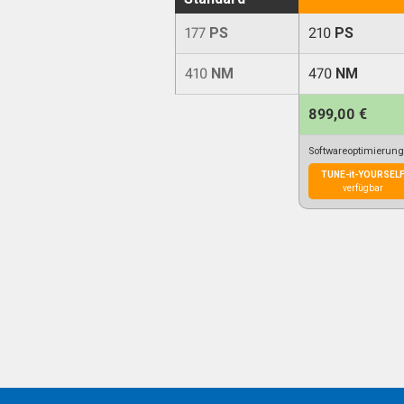
177
PS
210
PS
410
NM
470
NM
899,00 €
Softwareoptimierung
TUNE-it-YOURSEL
verfügbar