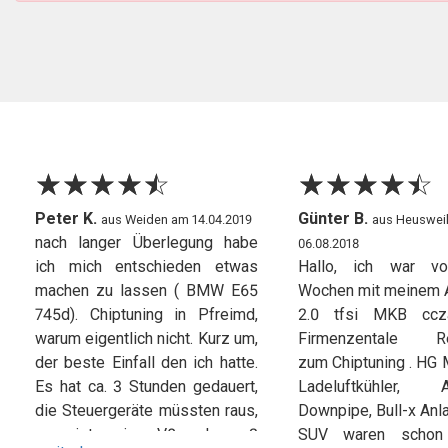
☆
★
☆
★
☆
★
☆
★
☆
★
☆
★
☆
★
☆
★
☆
★
☆
★
Peter K.
Günter B.
aus Weiden am 14.04.2019
aus Heuswei
nach langer Überlegung habe
06.08.2018
ich mich entschieden etwas
Hallo, ich war vo
machen zu lassen ( BMW E65
Wochen mit meinem 
745d). Chiptuning in Pfreimd,
2.0 tfsi MKB ccz
warum eigentlich nicht. Kurz um,
Firmenzentale Re
der beste Einfall den ich hatte.
zum Chiptuning . HG 
Es hat ca. 3 Stunden gedauert,
Ladeluftkühler, A
die Steuergeräte müssten raus,
Downpipe, Bull-x Anl
es ist ein V8 also 2
SUV waren schon