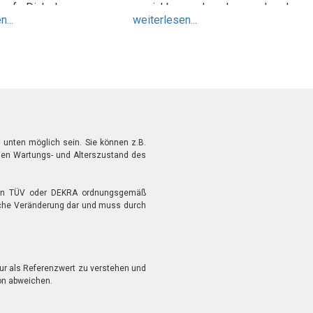
rauf. Dich kann man
erreichbar und auch umgehend
...
weiterlesen...
ter empfehlen.
einen Termin bekommen. Man
merkt wieviel Know How hier
vorhanden ist! Vielen Dank.
nten möglich sein. Sie können z.B.
 den Wartungs- und Alterszustand des
 den TÜV oder DEKRA ordnungsgemäß
iche Veränderung dar und muss durch
ur als Referenzwert zu verstehen und
on abweichen.