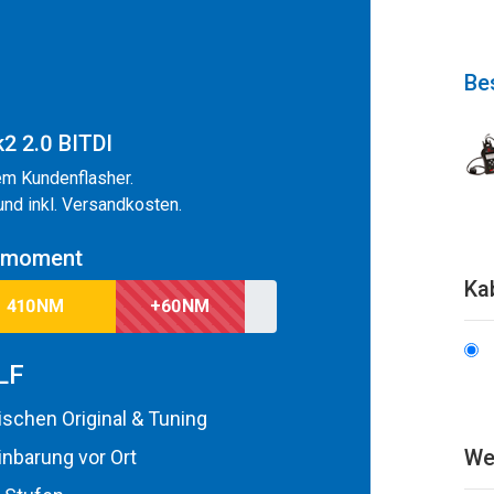
Bes
 2.0 BITDI
em Kundenflasher.
 und inkl. Versandkosten.
hmoment
Ka
410NM
+60NM
LF
schen Original & Tuning
We
nbarung vor Ort