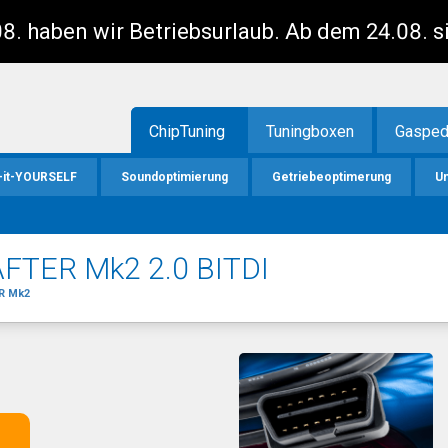
8. haben wir Betriebsurlaub. Ab dem 24.08. s
ChipTuning
Tuningboxen
Gasped
-it-YOURSELF
Soundoptimierung
Getriebeoptimerung
U
FTER Mk2 2.0 BITDI
R Mk2