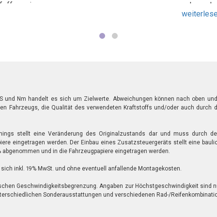
feffer in
schon da
weiterlesen
ps und 439
immer wei
r das sind
gefühl ist
 war zwar
t aus dem
 aber ich
it wieder
die Firma
 und Nm handelt es sich um Zielwerte. Abweichungen können nach oben und u
igen Fahrzeugs, die Qualität des verwendeten Kraftstoffs und/oder auch durch
ehlen.!!!!
unings stellt eine Veränderung des Originalzustands dar und muss durch
ere eingetragen werden. Der Einbau eines Zusatzsteuergeräts stellt eine baul
abgenommen und in die Fahrzeugpapiere eingetragen werden.
sich inkl. 19% MwSt. und ohne eventuell anfallende Montagekosten.
ischen Geschwindigkeitsbegrenzung. Angaben zur Höchstgeschwindigkeit sind n
nterschiedlichen Sonderausstattungen und verschiedenen Rad-/Reifenkombinati