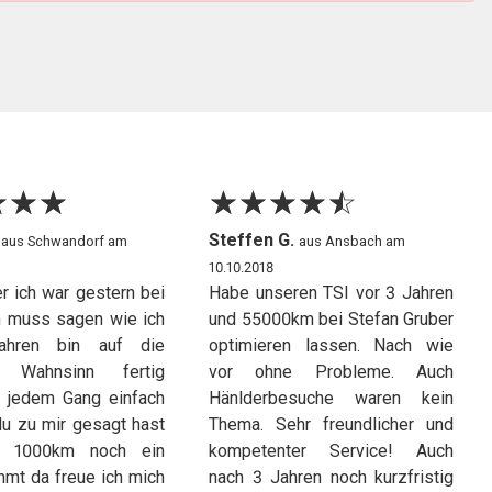
☆
★
☆
★
☆
★
☆
★
☆
★
☆
★
☆
★
☆
★
.
Steffen G.
aus Schwandorf am
aus Ansbach am
10.10.2018
r ich war gestern bei
Habe unseren TSI vor 3 Jahren
ch muss sagen wie ich
und 55000km bei Stefan Gruber
ahren bin auf die
optimieren lassen. Nach wie
n Wahnsinn fertig
vor ohne Probleme. Auch
 jedem Gang einfach
Hänlderbesuche waren kein
du zu mir gesagt hast
Thema. Sehr freundlicher und
h 1000km noch ein
kompetenter Service! Auch
mt da freue ich mich
nach 3 Jahren noch kurzfristig