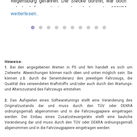
Regensburg gefahren. Die Stecke dorthin, war doch
sehr hoch frequentiert, so das ich die ersten 100KM
weiterlesen...
mit tempo 100Km/h (Tempomat) gefahren bin.
Durchschnitt 6.7L/100Km. Klima war aus. Die Annahme
vor Ort war sehr freundlich und schnell. Der Testfahrer
und Programmierer "Andi" ging dann an sein Werk :).
Das ganze hat ca. 3,5Std gedauert, wobei Andi das
Fahrzeug solange programmiert und gefahren hat, bis
er mir dann guten Gewissens mein Fahrzeug wieder
Hinweise:
übergeben hat...Ja was soll ich sagen. Andi hat ein
1.
Bei den angegebenen Werten in PS und Nm handelt es sich um
Zielwerte. Abweichungen können nach oben und unten möglich sein. Sie
fantastisches Ergebnis erzielt mit der Stage 1. Andi
können z.B. durch die Serientoleranz des jeweiligen Fahrzeugs, die
was was er tut. Also ich muss wirklich sagen, geht
Qualität des verwendeten Kraftstoffs und/oder auch durch den Wartungs-
richtig gut. Auf dem Rückweg habe ich dann erstmal
und Alterszustand des Fahrzeugs entstehen.
die ersten 100KM auch wieder mit 100Km/h aber mit
2.
Das Aufspielen eines Softwaretunings stellt eine Veränderung des
angeschalteter Klima gefahren. Ergebnis 6,0l/100Km.
Originalzustands dar und muss durch den TÜV oder DEKRA
Damit hätte ich nicht gerechnet. Auch nicht mit dem
ordnungsgemäß abgenommen und in die Fahrzeugpapiere eingetragen
werden. Der Einbau eines Zusatzsteuergeräts stellt eine bauliche
gewaltigen Drehmomentzuwachs! Laut Anzeige im
Veränderung dar und muss durch den TÜV oder DEKRA ordnungsgemäß
Auto 589 MN!! Leistung ca. 420PS. Ich denke das
abgenommen und in die Fahrzeugpapiere eingetragen werden.
liegt einfach daran, dass dieser Golf bereits vorher