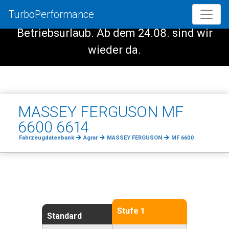
TurboPerformance
Vom 08.08. - 23.08. haben wir
Betriebsurlaub. Ab dem 24.08. sind wir
wieder da.
MASSEY FERGUSON MF
6600 6614
Fahrzeugdatenbank
Agrar
MASSEY FERGUSON
MF 6600
Stufe 1
Standard